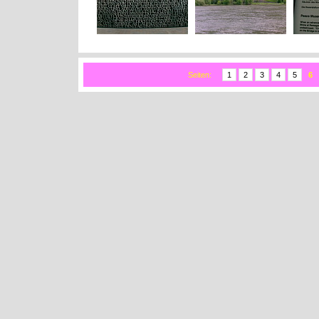
Seiten:
1
2
3
4
5
6