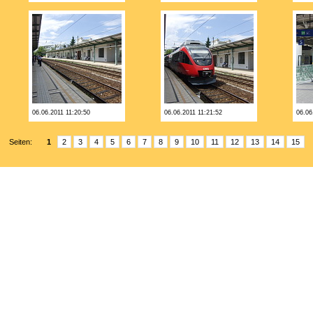
06.06.2011 11:20:50
06.06.2011 11:21:52
06.06
Seiten:
1
2
3
4
5
6
7
8
9
10
11
12
13
14
15