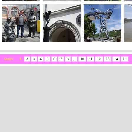
Seiten:
1
2
3
4
5
6
7
8
9
10
11
12
13
14
15