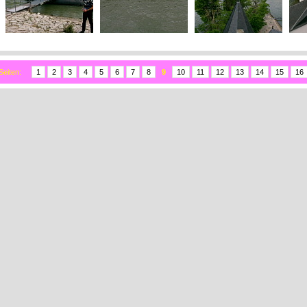
Seiten:
1
2
3
4
5
6
7
8
9
10
11
12
13
14
15
16