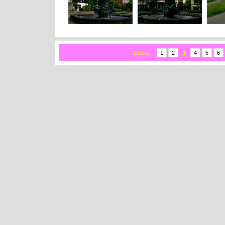
Seiten:
1
2
3
4
5
6