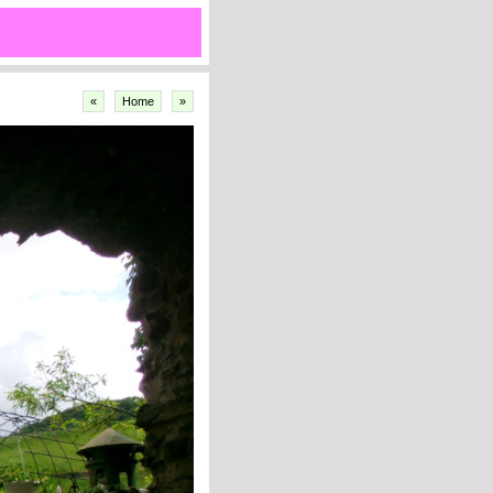
«
Home
»